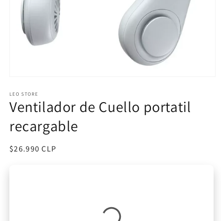
Abrir
elemento
multimedia
LEO STORE
Ventilador de Cuello portatil
1
en
una
recargable
ventana
modal
Precio
$26.990 CLP
habitual