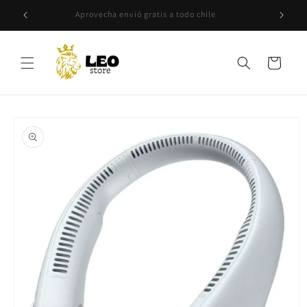
Ir
directamente
da
Aprovecha envió gratis a todo chile
al contenido
Carrito
Ir
directamente
a la
información
del producto