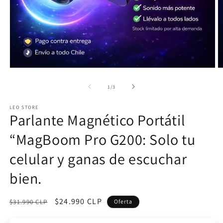
Abrir
Ab
elemento
e
multimedia
m
de
1
/
3
1
2
en
e
LEO STORE
una
u
Parlante Magnético Portátil
ventana
v
modal
m
“MagBoom Pro G200: Solo tu
celular y ganas de escuchar
bien.
Precio
Precio
$24.990 CLP
$31.990 CLP
Oferta
habitual
de