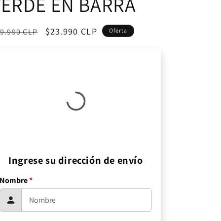
VERDE EN BARRA
ecio
Precio
$23.990 CLP
9.990 CLP
Oferta
bitual
de
oferta
Ingrese su dirección de envío
Nombre
*