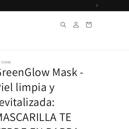
Iniciar
Carrito
sesión
O STORE
GreenGlow Mask -
iel limpia y
evitalizada:
MASCARILLA TE