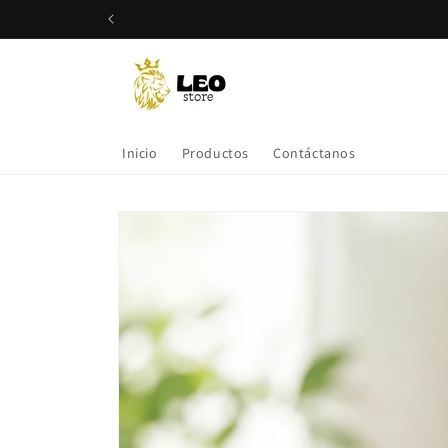
Ir
directamente
al contenido
Inicio
Productos
Contáctanos
Ir
directamente
a la
información
del producto