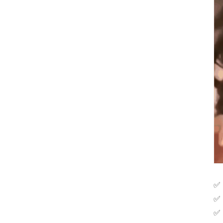
✅ 
✅ 
✅ 