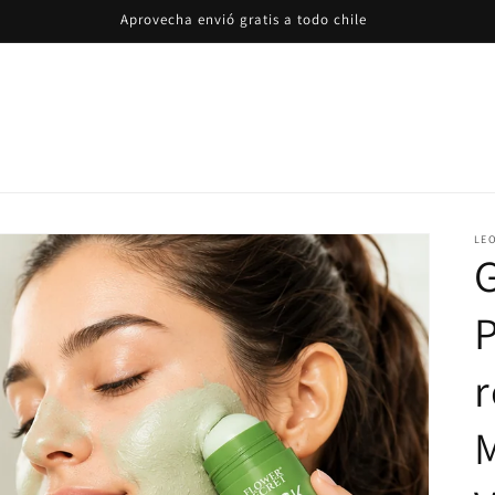
Aprovecha envió gratis a todo chile
LE
P
r