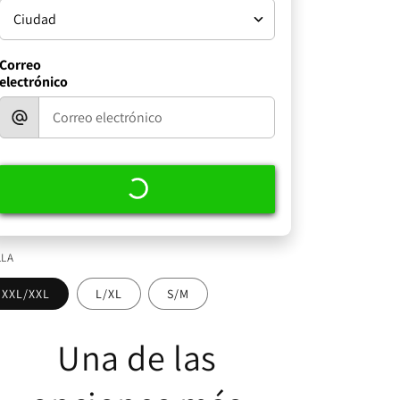
Correo
electrónico
LLA
XXL/XXL
L/XL
S/M
Una de las