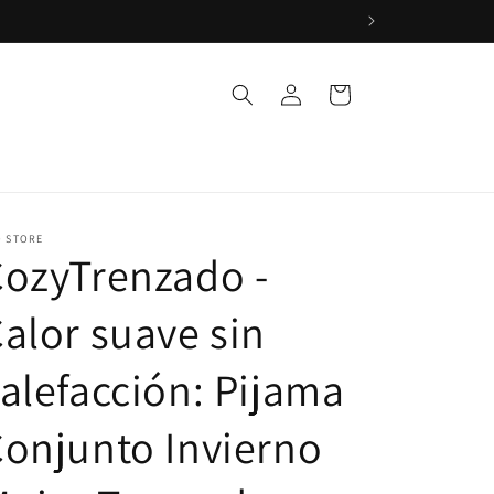
Iniciar
Carrito
sesión
O STORE
ozyTrenzado -
alor suave sin
alefacción: Pijama
onjunto Invierno