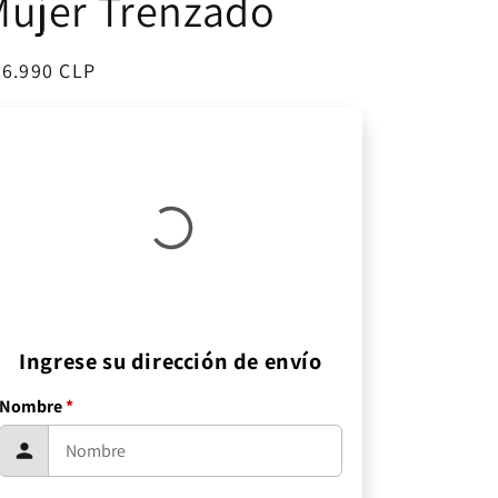
Mujer Trenzado
ecio
26.990 CLP
bitual
Ingrese su dirección de envío
Nombre
*