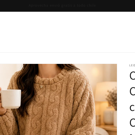
Aprovecha envió gratis a todo chile
LE
C
C
c
C