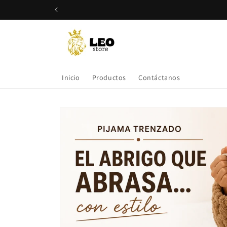
Ir
directamente
al contenido
Inicio
Productos
Contáctanos
Ir
directamente
a la
información
del producto