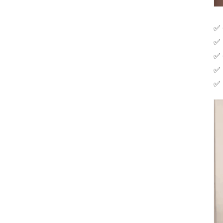
✅ 
✅ 
✅ 
✅ 
✅ 