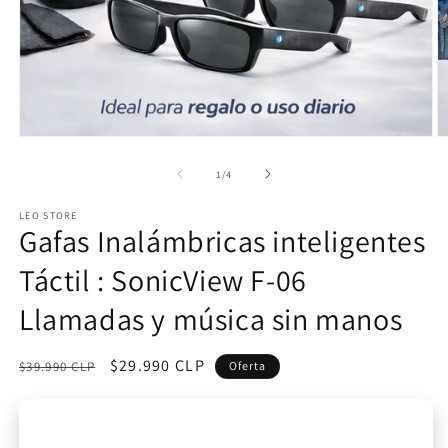
Abrir
Ab
elemento
e
multimedia
m
de
1
/
4
1
2
en
e
LEO STORE
una
u
Gafas Inalámbricas inteligentes
ventana
v
modal
m
Táctil : SonicView F-06
Llamadas y música sin manos
Precio
Precio
$29.990 CLP
$39.990 CLP
Oferta
habitual
de
oferta