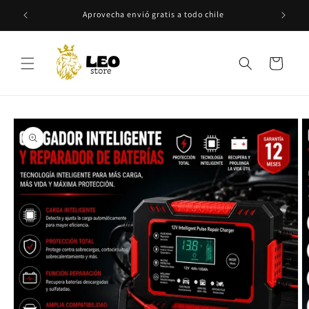
Ir
directamente
da
Aprovecha envió gratis a todo chile
al contenido
Carrito
Ir
directamente
a la
información
del producto