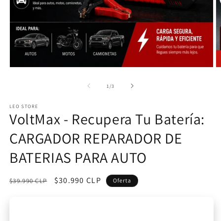
Abrir
Ab
elemento
e
multimedia
m
de
1
/
3
1
2
en
e
LEO STORE
una
u
VoltMax - Recupera Tu Batería:
ventana
v
modal
m
CARGADOR REPARADOR DE
BATERIAS PARA AUTO
Precio
Precio
$30.990 CLP
$39.990 CLP
Oferta
habitual
de
oferta