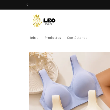
Ir
directamente
al contenido
Inicio
Productos
Contáctanos
Ir
directamente
a la
información
del producto