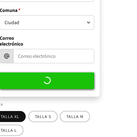
Comuna
*
Correo
electrónico
la
TALLA XL
TALLA S
TALLA M
TALLA L