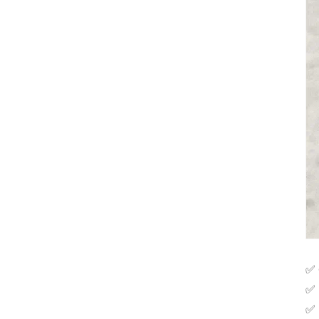
✅ 
✅ 
✅ 