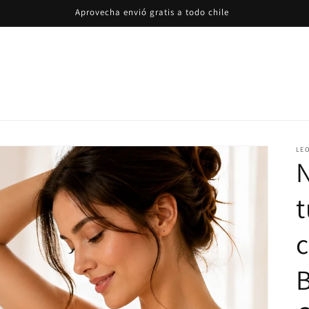
Paga al recibir en casa
LE
N
t