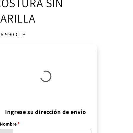
COSTURA SIN
VARILLA
ecio
26.990 CLP
bitual
Ingrese su dirección de envío
Nombre
*