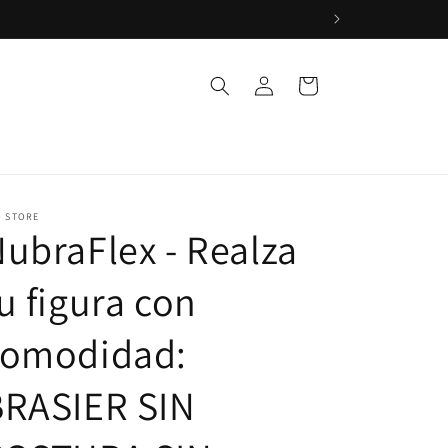
Iniciar
Carrito
sesión
O STORE
ubraFlex - Realza
u figura con
comodidad:
BRASIER SIN