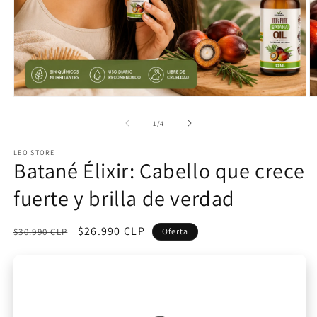
Abrir
Ab
elemento
e
multimedia
m
de
1
/
4
1
2
en
e
LEO STORE
una
u
Batané Élixir: Cabello que crece
ventana
v
modal
m
fuerte y brilla de verdad
Precio
Precio
$26.990 CLP
$30.990 CLP
Oferta
habitual
de
oferta