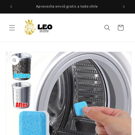
Ir
directamente
da
Aprovecha envió gratis a todo chile
al contenido
Carrito
Ir
directamente
a la
información
del producto