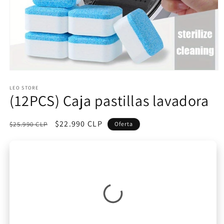
Abrir
elemento
multimedia
LEO STORE
(12PCS) Caja pastillas lavadora
1
en
una
ventana
Precio
Precio
$22.990 CLP
$25.990 CLP
Oferta
modal
habitual
de
oferta